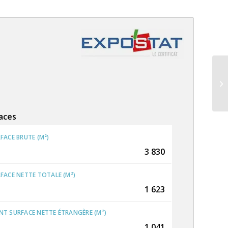
PR
aces
FACE BRUTE (M²)
3 830
FACE NETTE TOTALE (M²)
1 623
T SURFACE NETTE ÉTRANGÈRE (M²)
1 041