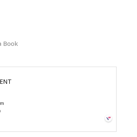
a Book
MENT
om
m