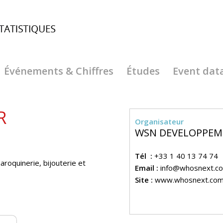
Événements & Chiffres
Études
Event dat
R
Organisateur
WSN DEVELOPPE
Tél :
+33 1 40 13 74 74
aroquinerie, bijouterie et
Email :
info@whosnext.c
Site :
www.whosnext.co