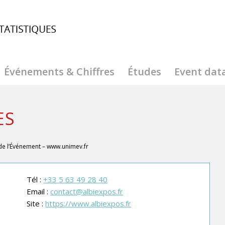
Événements & Chiffres
Études
Event dat
ES
de l’Événement –
www.unimev.fr
Tél :
+33 5 63 49 28 40
Email :
contact@albiexpos.fr
Site :
https://www.albiexpos.fr