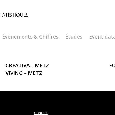
Événements & Chiffres
Études
Event dat
CREATIVA – METZ
FO
VIVING – METZ
Contact