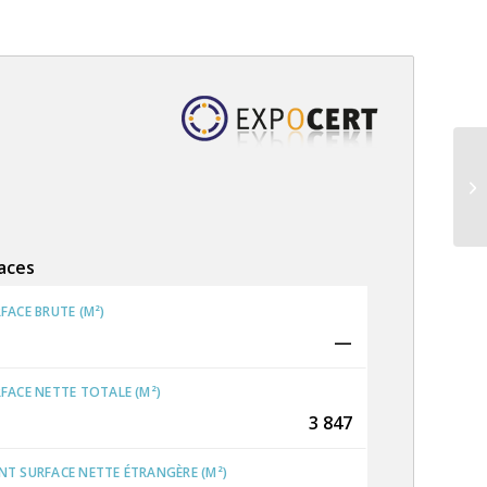
VI
IN
S
aces
FACE BRUTE (M²)
—
FACE NETTE TOTALE (M²)
3 847
T SURFACE NETTE ÉTRANGÈRE (M²)