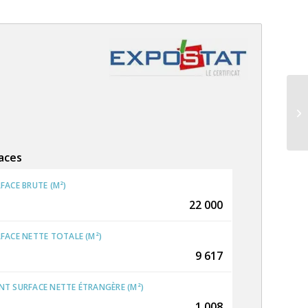
TE
aces
FACE BRUTE (M²)
22 000
FACE NETTE TOTALE (M²)
9 617
T SURFACE NETTE ÉTRANGÈRE (M²)
1 008