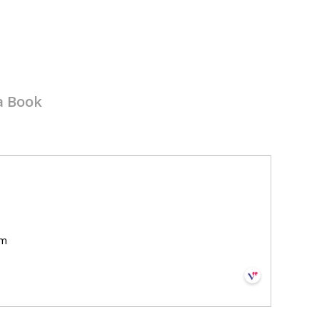
a Book
om