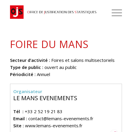
FOIRE DU MANS
Secteur d’activité :
Foires et salons multisectoriels
Type de public :
ouvert au public
Périodicité :
Annuel
Organisateur
LE MANS EVENEMENTS
Tél :
+33 2 52 19 21 83
Email :
contact@lemans-evenements.fr
Site :
www.lemans-evenements.fr