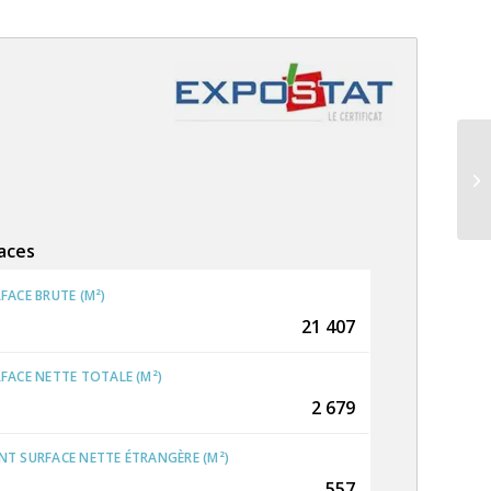
EQ
aces
FACE BRUTE (M²)
21 407
FACE NETTE TOTALE (M²)
2 679
T SURFACE NETTE ÉTRANGÈRE (M²)
557