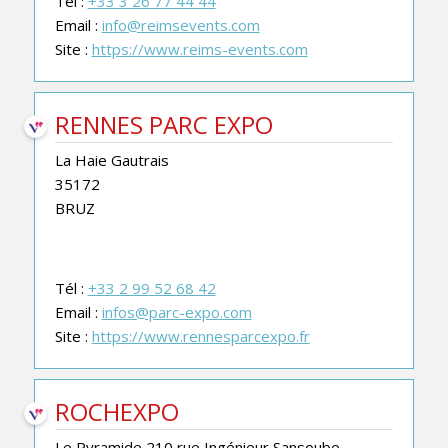
Tél :
+33 3 26 77 44 44
Email :
info@reimsevents.com
Site :
https://www.reims-events.com
RENNES PARC EXPO
La Haie Gautrais
35172
BRUZ
Tél :
+33 2 99 52 68 42
Email :
infos@parc-expo.com
Site :
https://www.rennesparcexpo.fr
ROCHEXPO
Le Pyramide,210 rue Ingénieur Sansoube